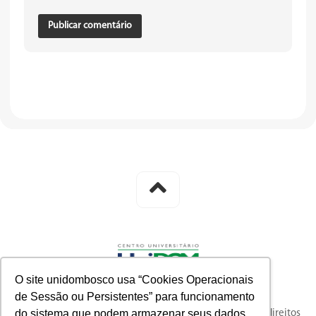
O site unidombosco usa “Cookies Operacionais
de Sessão ou Persistentes” para funcionamento
do sistema que podem armazenar seus dados
© 2023 knysna full-funnel customer acquisition. Todos os direitos