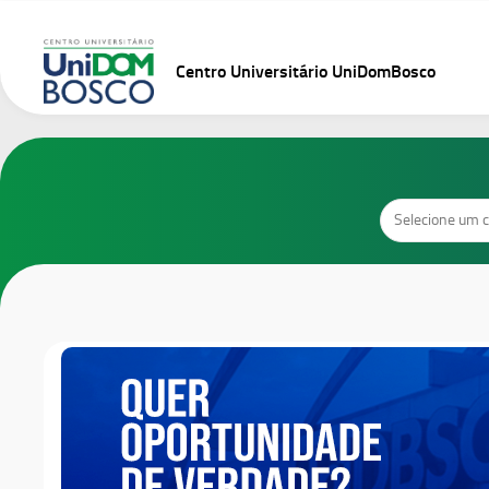
Skip
to
content
Centro Universitário UniDomBosco
Cursos
de
Graduação