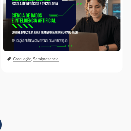
Jurídica
Conosco
Graduação
,
Semipresencial