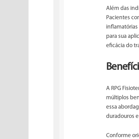
Além das indi
Pacientes co
inflamatória
para sua apli
eficácia do t
Benefíc
A RPG Fisiot
múltiplos be
essa abordag
duradouros e 
Conforme ori