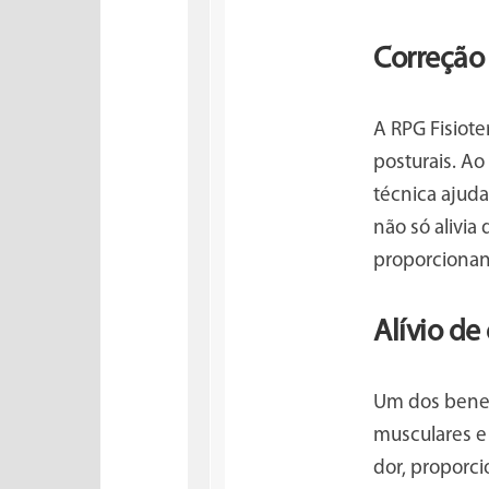
Correção 
A RPG Fisiot
posturais. A
técnica ajuda
não só alivi
proporcionan
Alívio de
Um dos benefí
musculares e 
dor, proporci