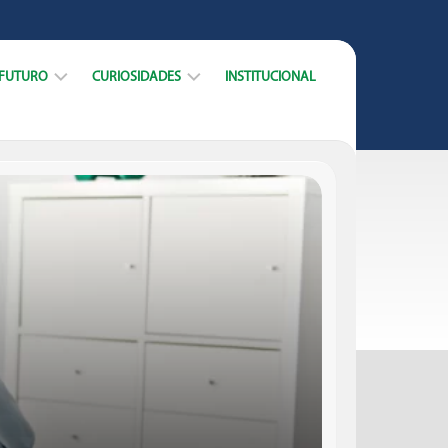
 FUTURO
CURIOSIDADES
INSTITUCIONAL
ARREIRA
DICAS
CURSOS
DATAS
MERCADO
E
TRABALHO
MUNDO
ACADÊMICO