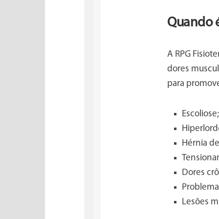
Quando é
A RPG Fisiot
dores muscul
para promover
Escoliose;
Hiperlord
Hérnia de
Tensiona
Dores crô
Problemas
Lesões mu