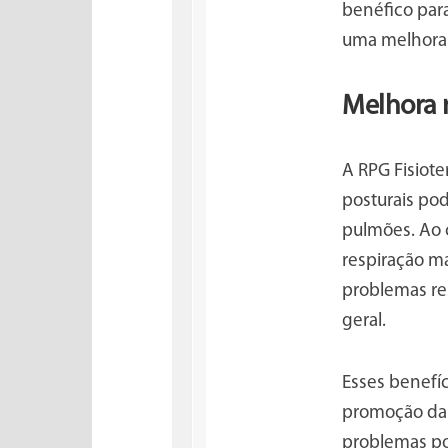
benéfico para
uma melhora 
Melhora 
A RPG Fisiote
posturais po
pulmões. Ao c
respiração m
problemas re
geral.
Esses benefí
promoção da 
problemas po