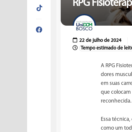
RPG Fisioterap
22 de julho de 2024
A RPG Fisiote
dores muscu
em suas carr
que colocam 
reconhecida.
Essa técnica,
como um todo.