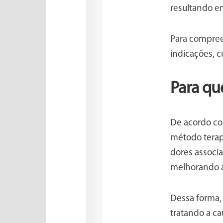
resultando e
Para compree
indicações, c
Para que
De acordo c
método terapê
dores associa
melhorando a
Dessa forma,
tratando a c