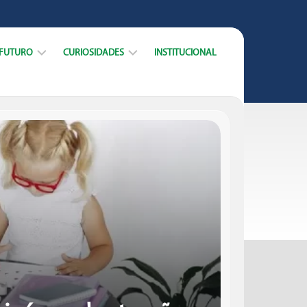
 FUTURO
CURIOSIDADES
INSTITUCIONAL
ARREIRA
DICAS
CURSOS
DATAS
MERCADO
E
TRABALHO
MUNDO
ACADÊMICO