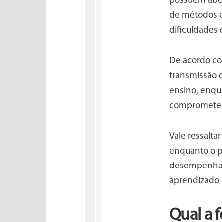
possuem abor
de métodos e
dificuldades
De acordo c
transmissão d
ensino, enqu
comprometer 
Vale ressalta
enquanto o p
desempenham
aprendizado m
Qual a 