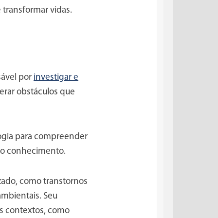
 transformar vidas.
sável por
investigar e
perar obstáculos que
logia para compreender
 do conhecimento.
zado, como transtornos
ambientais. Seu
os contextos, como