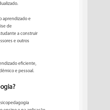
dualizado.
o aprendizado e
lise de
tudante a construir
ssores e outros
endizado eficiente,
dêmico e pessoal.
gogia?
psicopedagogia