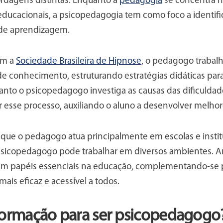
dagens distintas. Enquanto a
pedagogia
se concentra n
ducacionais, a psicopedagogia tem como foco a identif
 de aprendizagem.
om a
Sociedade Brasileira de Hipnose
, o pedagogo trabal
e conhecimento, estruturando estratégias didáticas para
anto o psicopedagogo investiga as causas das dificuld
esse processo, auxiliando o aluno a desenvolver melhor
r que o pedagogo atua principalmente em escolas e instit
sicopedagogo pode trabalhar em diversos ambientes. Am
 papéis essenciais na educação, complementando-se p
ais eficaz e acessível a todos.
formação para ser psicopedagogo