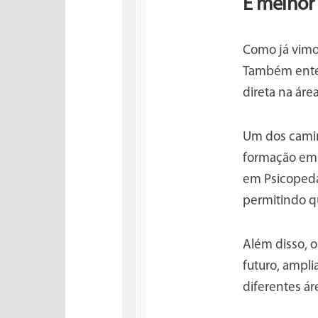
É melhor
Como já vimo
Também enten
direta na áre
Um dos camin
formação em 
em Psicopeda
permitindo qu
Além disso, o
futuro, ampli
diferentes á