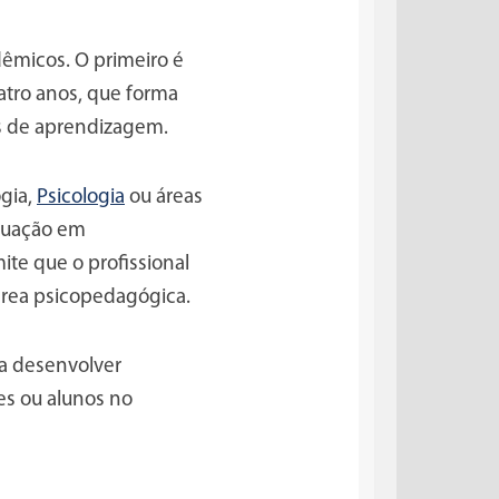
êmicos. O primeiro é
tro anos, que forma
es de aprendizagem.
gia,
Psicologia
ou áreas
aduação em
te que o profissional
área psicopedagógica.
a desenvolver
tes ou alunos no