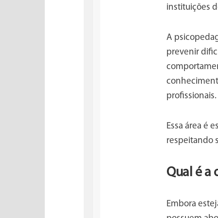
instituições 
A psicopedag
prevenir difi
comportamento
conhecimento 
profissionais.
Essa área é e
respeitando 
Qual é a
Embora estej