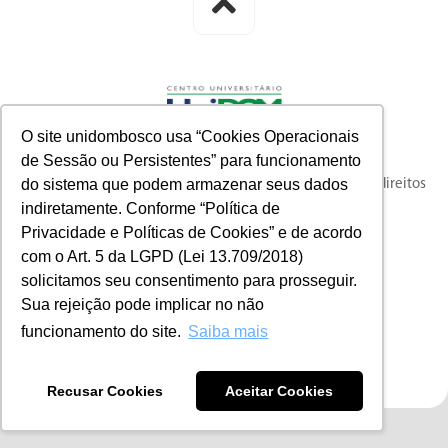
O site unidombosco usa “Cookies Operacionais
de Sessão ou Persistentes” para funcionamento
do sistema que podem armazenar seus dados
© 2023 knysna full-funnel customer acquisition. Todos os direitos
indiretamente. Conforme “Política de
reservados.
Privacidade e Políticas de Cookies” e de acordo
com o Art. 5 da LGPD (Lei 13.709/2018)
solicitamos seu consentimento para prosseguir.
Sua rejeição pode implicar no não
funcionamento do site.
Saiba mais
Recusar Cookies
Aceitar Cookies