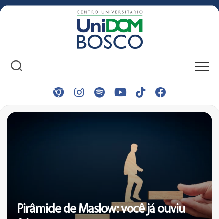
Skip
to
content
Pirâmide de Maslow: você já ouviu