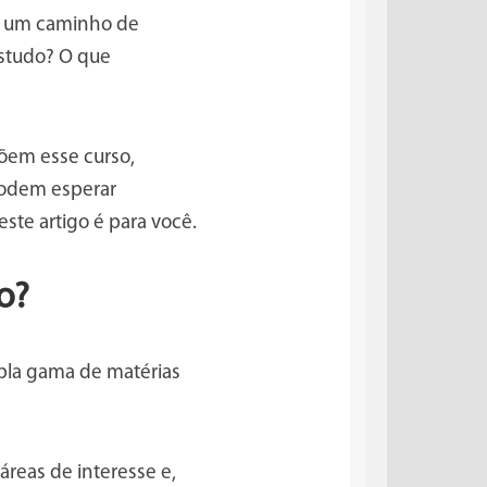
em um caminho de
studo? O que
õem esse curso,
podem esperar
ste artigo é para você.
o?
pla gama de matérias
áreas de interesse e,