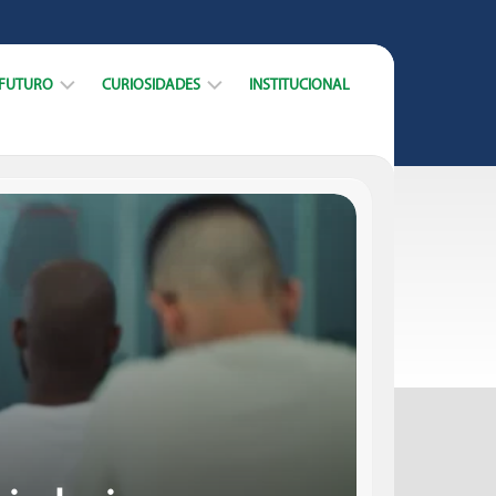
 FUTURO
CURIOSIDADES
INSTITUCIONAL
ARREIRA
DICAS
CURSOS
DATAS
MERCADO
E
TRABALHO
MUNDO
ACADÊMICO