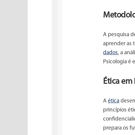
Metodolo
A pesquisa d
aprender as t
dados
, a aná
Psicologia é 
Ética em 
A
ética
desemp
princípios ét
confidenciali
prepara os fu