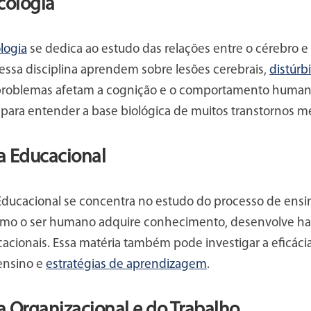
cologia
logia
se dedica ao estudo das relações entre o cérebro 
essa disciplina aprendem sobre lesões cerebrais,
distúrb
roblemas afetam a cognição e o comportamento humano
para entender a base biológica de muitos transtornos me
a Educacional
 Educacional se concentra no estudo do processo de ens
omo o ser humano adquire conhecimento, desenvolve hab
acionais. Essa matéria também pode investigar a eficáci
ensino e
estratégias de aprendizagem
.
a Organizacional e do Trabalho