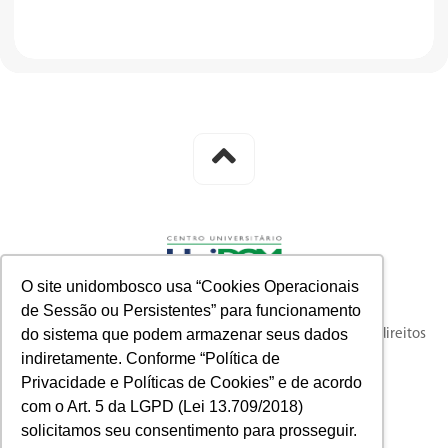
O site unidombosco usa “Cookies Operacionais
de Sessão ou Persistentes” para funcionamento
do sistema que podem armazenar seus dados
© 2023 knysna full-funnel customer acquisition. Todos os direitos
indiretamente. Conforme “Política de
reservados.
Privacidade e Políticas de Cookies” e de acordo
com o Art. 5 da LGPD (Lei 13.709/2018)
solicitamos seu consentimento para prosseguir.