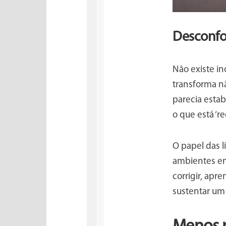
Desconfo
Não existe i
transforma nã
parecia estab
o que está ‘
O papel das l
ambientes em 
corrigir, apr
sustentar um