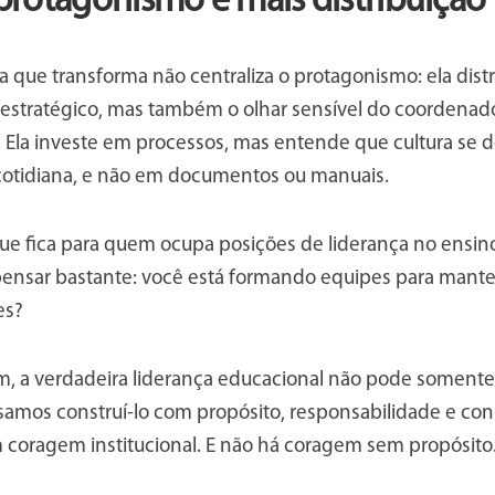
rotagonismo e mais distribuição
 que transforma não centraliza o protagonismo: ela distri
stratégico, mas também o olhar sensível do coordenado
. Ela investe em processos, mas entende que cultura se 
 cotidiana, e não em documentos ou manuais.
ue fica para quem ocupa posições de liderança no ensino
pensar bastante: você está formando equipes para manter
ites?
m, a verdadeira liderança educacional não pode somente 
samos construí-lo com propósito, responsabilidade e con
 coragem institucional. E não há coragem sem propósito