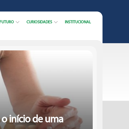
 FUTURO
CURIOSIDADES
INSTITUCIONAL
ARREIRA
DICAS
CURSOS
DATAS
MERCADO
E
TRABALHO
MUNDO
ACADÊMICO
 o início de uma