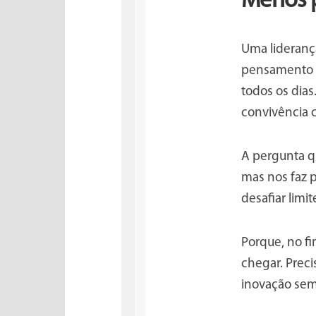
Menos p
Uma liderança
pensamento e
todos os dias
convivência
A pergunta q
mas nos faz 
desafiar lim
Porque, no fi
chegar. Preci
inovação sem