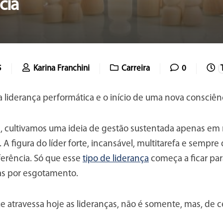
cia
5
Karina Franchini
Carreira
0
a liderança performática e o início de uma nova consci
, cultivamos uma ideia de gestão sustentada apenas em m
A figura do líder forte, incansável, multitarefa e sempre 
ferência. Só que esse
tipo de liderança
começa a ficar para
 mas por esgotamento.
 atravessa hoje as lideranças, não é somente, mas, de ce