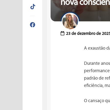
nova consciên
23 de dezembro de 202
A exaustão d
Durante anos
performance. 
padrão de re
eficiência,
O cansaço que