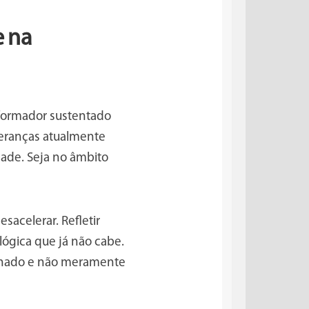
e na
sformador sustentado
deranças atualmente
dade. Seja no âmbito
sacelerar. Refletir
lógica que já não cabe.
ilhado e não meramente