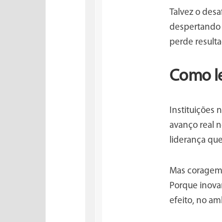
Talvez o desa
despertando 
perde result
Como le
Instituições
avanço real n
liderança q
Mas coragem, 
Porque inovar
efeito, no a