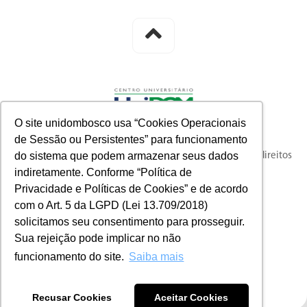
O site unidombosco usa “Cookies Operacionais
de Sessão ou Persistentes” para funcionamento
do sistema que podem armazenar seus dados
© 2023 knysna full-funnel customer acquisition. Todos os direitos
indiretamente. Conforme “Política de
reservados.
Privacidade e Políticas de Cookies” e de acordo
com o Art. 5 da LGPD (Lei 13.709/2018)
solicitamos seu consentimento para prosseguir.
Sua rejeição pode implicar no não
funcionamento do site.
Saiba mais
Recusar Cookies
Aceitar Cookies