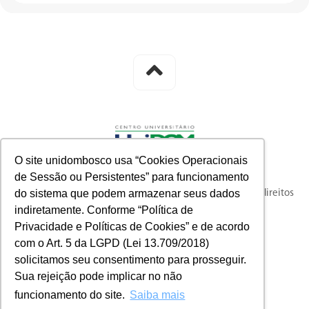
O site unidombosco usa “Cookies Operacionais
de Sessão ou Persistentes” para funcionamento
do sistema que podem armazenar seus dados
© 2023 knysna full-funnel customer acquisition. Todos os direitos
indiretamente. Conforme “Política de
reservados.
Privacidade e Políticas de Cookies” e de acordo
com o Art. 5 da LGPD (Lei 13.709/2018)
solicitamos seu consentimento para prosseguir.
Sua rejeição pode implicar no não
funcionamento do site.
Saiba mais