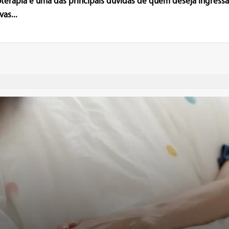
ioterapia é uma das principais dúvidas de quem deseja ingressa
as...