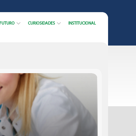
 FUTURO
CURIOSIDADES
INSTITUCIONAL
ARREIRA
DICAS
CURSOS
DATAS
MERCADO
E
TRABALHO
MUNDO
ACADÊMICO