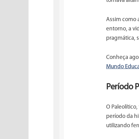
tornava alta
Assim como a
entorno, a vi
pragmática, 
Conheça agor
Mundo Educ
Período P
O Paleolític
período da hi
utilizando fe