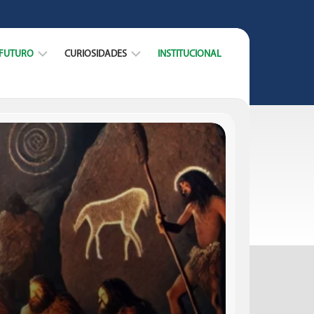
 FUTURO
CURIOSIDADES
INSTITUCIONAL
ARREIRA
DICAS
CURSOS
DATAS
MERCADO
E
TRABALHO
MUNDO
ACADÊMICO