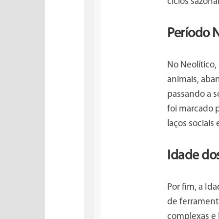
ciclos sazona
Período N
No Neolítico,
animais, aba
passando a se
foi marcado 
laços sociais
Idade do
Por fim, a Id
de ferramenta
complexas e 