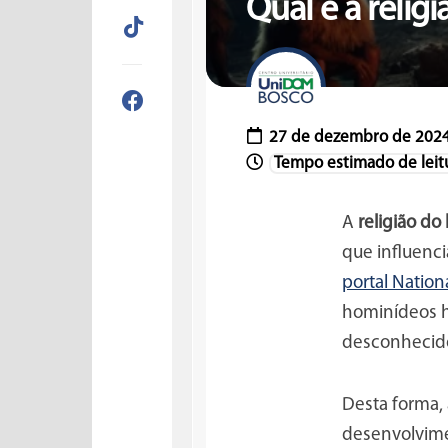
Qual é a reli
27 de dezembro de 202
A
religião d
que influenc
portal Natio
hominídeos h
desconhecido 
Desta forma, 
desenvolvime