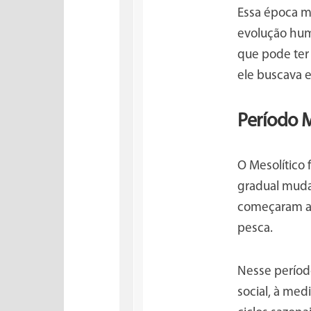
Essa época m
evolução huma
que pode ter 
ele buscava 
Período M
O Mesolítico 
gradual muda
começaram a 
pesca.
Nesse períod
social, à med