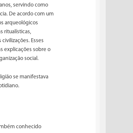
manos, servindo como
ncia. De acordo com um
os arqueológicos
ritualísticas,
civilizações. Esses
as explicações sobre o
anização social.
igião se manifestava
otidiano.
também conhecido