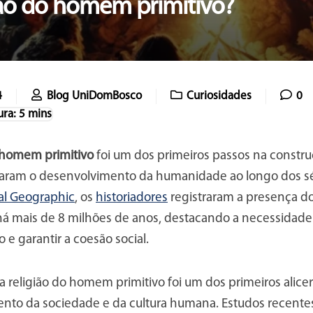
gião do homem primitivo?
4
Blog UniDomBosco
Curiosidades
0
o homem primitivo
foi um dos primeiros passos na construç
iaram o desenvolvimento da humanidade ao longo dos s
nal Geographic
, os
historiadores
registraram a presença do
á mais de 8 milhões de anos, destacando a necessidade 
e garantir a coesão social.
a religião do homem primitivo foi um dos primeiros alice
nto da sociedade e da cultura humana. Estudos recente