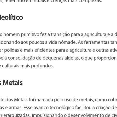
is, refletindo em rituais e crenças mais complexas.
eolítico
 o homem primitivo fez a transição para a agricultura e a
ndonando aos poucos a vida nômade. As ferramentas ta
r polidas e mais eficientes para a agricultura e outras at
pela consolidação de pequenas aldeias, o que proporcio
 e culturais mais profundos.
s Metais
ade dos Metais foi marcada pelo uso de metais, como cobre
s e armas. Esse avanço tecnológico facilitou a criação d
hierarquizadas, impulsionando o desenvolvimento de civi