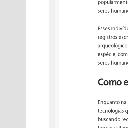
popularmente
seres humano
Esses indiví
registros es
arqueológicos
espécie, com 
seres human
Como er
Enquanto na 
tecnologias q
buscando recu