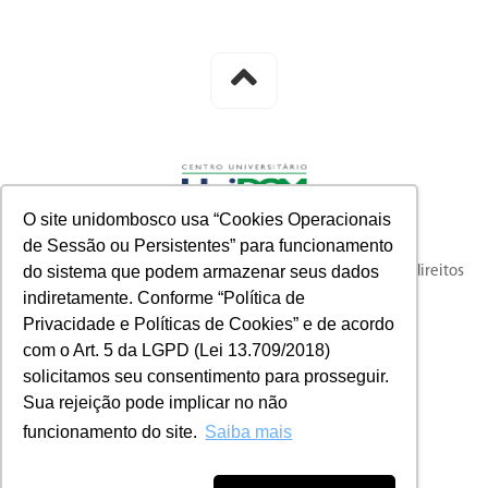
O site unidombosco usa “Cookies Operacionais
de Sessão ou Persistentes” para funcionamento
do sistema que podem armazenar seus dados
© 2023 knysna full-funnel customer acquisition. Todos os direitos
indiretamente. Conforme “Política de
reservados.
Privacidade e Políticas de Cookies” e de acordo
com o Art. 5 da LGPD (Lei 13.709/2018)
solicitamos seu consentimento para prosseguir.
Sua rejeição pode implicar no não
funcionamento do site.
Saiba mais