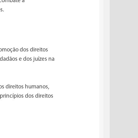
 combate à
s.
omoção dos direitos
dadãos e dos juízes na
os direitos humanos,
incípios dos direitos