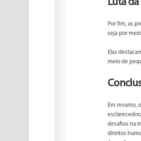
Luta da
Por fim, as p
seja por meio
Elas destaca
meio de pequ
Conclu
Em resumo, o
esclarecedor
desafios na 
direitos hum