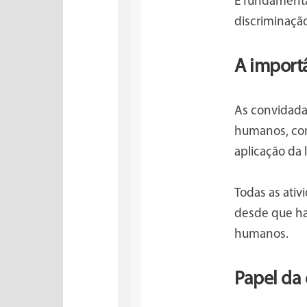
É fundamenta
discriminação
A importâ
As convidada
humanos, com
aplicação da l
Todas as ativ
desde que ha
humanos.
Papel da