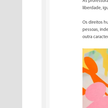
As professor
liberdade, ig
Os direitos h
pessoas, ind
outra caracter