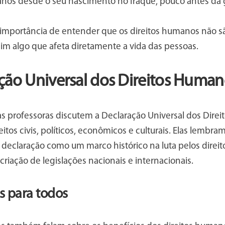
anos desde o seu nascimento no Iraque, pouco antes da 
a importância de entender que os direitos humanos não 
sim algo que afeta diretamente a vida das pessoas.
ção Universal dos Direitos Human
as professoras discutem a Declaração Universal dos Dire
eitos civis, políticos, econômicos e culturais. Elas lemb
a declaração como um marco histórico na luta pelos dire
 criação de legislações nacionais e internacionais.
s para todos