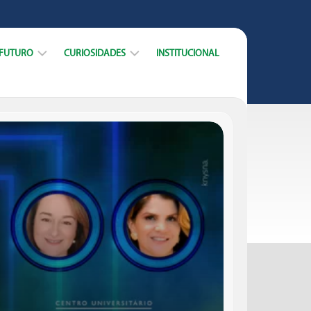
 FUTURO
CURIOSIDADES
INSTITUCIONAL
ARREIRA
DICAS
CURSOS
DATAS
MERCADO
E
TRABALHO
MUNDO
ACADÊMICO