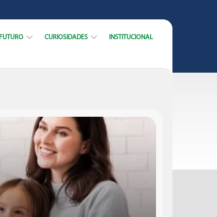
 FUTURO
CURIOSIDADES
INSTITUCIONAL
ARREIRA
DICAS
CURSOS
DATAS
MERCADO
E
TRABALHO
MUNDO
ACADÊMICO