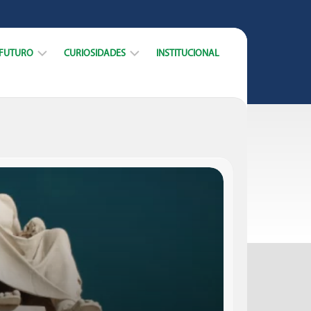
 FUTURO
CURIOSIDADES
INSTITUCIONAL
ARREIRA
DICAS
CURSOS
DATAS
MERCADO
E
TRABALHO
MUNDO
ACADÊMICO