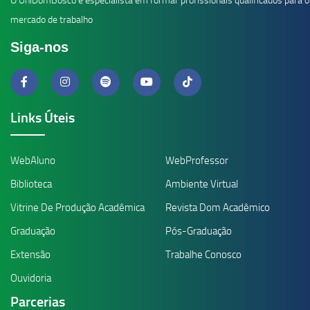
O UniDomBosco é especialista em formar profissionais qualificados para o
mercado de trabalho
Siga-nos
Links Úteis
WebAluno
WebProfessor
Biblioteca
Ambiente Virtual
Vitrine De Produção Acadêmica
Revista Dom Acadêmico
Graduação
Pós-Graduação
Extensão
Trabalhe Conosco
Ouvidoria
Parcerias