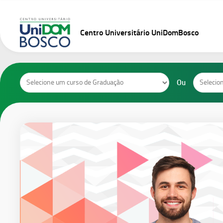
Skip
to
content
Centro Universitário UniDomBosco
Cursos
Cursos
Ou
de
de
Graduação
Pós-
Graduaçã