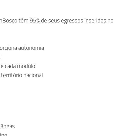
mBosco têm 95% de seus egressos inseridos no
orciona autonomia
C
 de cada módulo
território nacional
tâneas
ine