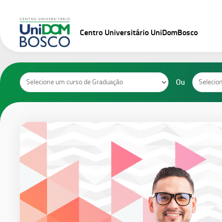
Skip
to
content
Centro Universitário UniDomBosco
Cursos
Cursos
Ou
de
de
Graduação
Pós-
Graduaçã