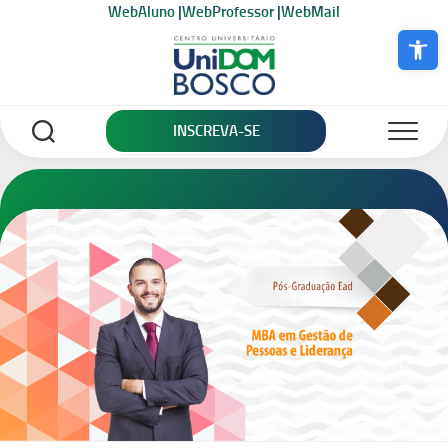
Skip
WebAluno
|
WebProfessor
|
WebMail
to
Abrir a bar
content
INSCREVA-SE