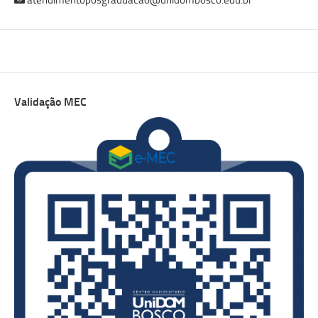
atendimentoposgraduacao@unidombosco.edu.br
Validação MEC