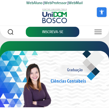
Skip
WebAluno
|
WebProfessor
|
WebMail
to
Abrir a bar
content
INSCREVA-SE