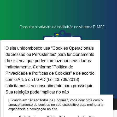
Consulte o cadastro da instituição no sistema E-MEC:
O site unidombosco usa “Cookies Operacionais
de Sessão ou Persistentes” para funcionamento
do sistema que podem armazenar seus dados
indiretamente. Conforme “Política de
Privacidade e Políticas de Cookies” e de acordo
com o Art. 5 da LGPD (Lei 13.709/2018)
solicitamos seu consentimento para prosseguir.
Sua rejeição pode implicar no não
funcionamento do site.
Saiba mais
Clicando em "Aceito todos os Cookies", você concorda com o
armazenamento de cookies no seu dispositivo para melhorar a
knysna
Copyright © 2023, Todos os Direitos Reservados
experiência e navegação no site.
Home
Contato
Recusar Cookies
Aceitar Cookies