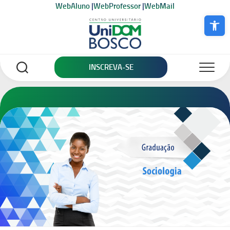
Skip
WebAluno
|
WebProfessor
|
WebMail
to
Abrir a bar
content
INSCREVA-SE