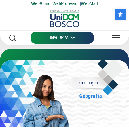
Skip
WebAluno
|
WebProfessor
|
WebMail
to
Abrir a bar
content
INSCREVA-SE