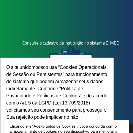
Consulte o cadastro da instituição no sistema E-MEC:
O site unidombosco usa “Cookies Operacionais
de Sessão ou Persistentes” para funcionamento
do sistema que podem armazenar seus dados
indiretamente. Conforme “Política de
Privacidade e Políticas de Cookies” e de acordo
com o Art. 5 da LGPD (Lei 13.709/2018)
solicitamos seu consentimento para prosseguir.
Sua rejeição pode implicar no não
De
R$ 790,00
Por R$ 199,00
funcionamento do site.
Saiba mais
Clicando em "Aceito todos os Cookies", você concorda com o
armazenamento de cookies no seu dispositivo para melhorar a