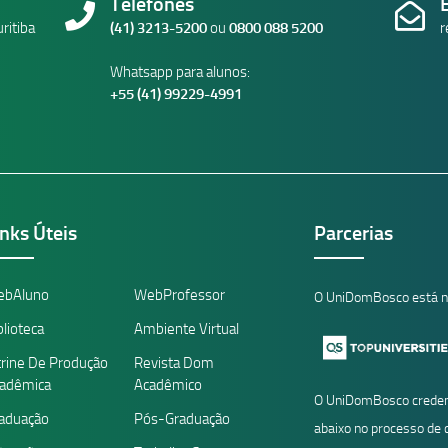
Telefones
ritiba
(41) 3213-5200
ou
0800 088 5200
r
Whatsapp para alunos:
+55 (41) 99229-4991
inks Úteis
Parcerias
ebAluno
WebProfessor
O UniDomBosco está n
blioteca
Ambiente Virtual
trine De Produção
Revista Dom
adêmica
Acadêmico
O UniDomBosco creden
aduação
Pós-Graduação
abaixo no processo de 