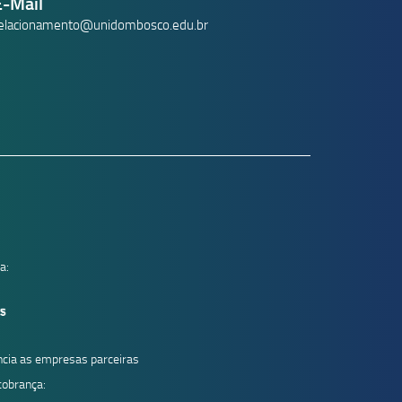
E-Mail
elacionamento@unidombosco.edu.br
a:
cia as empresas parceiras
cobrança: