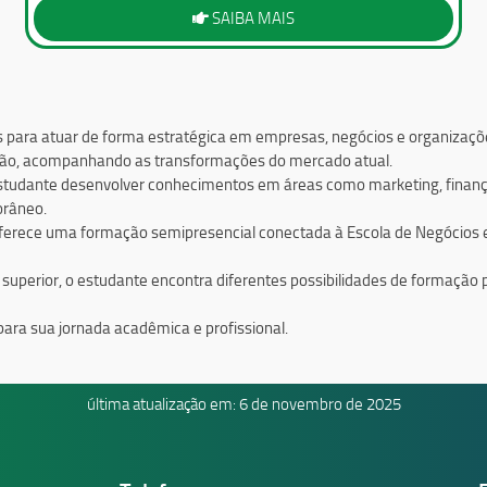
SAIBA MAIS
s para atuar de forma estratégica em empresas, negócios e organizaç
isão, acompanhando as transformações do mercado atual.
 estudante desenvolver conhecimentos em áreas como marketing, finança
orâneo.
ece uma formação semipresencial conectada à Escola de Negócios e Te
uperior, o estudante encontra diferentes possibilidades de formação p
ara sua jornada acadêmica e profissional.
última atualização em: 6 de novembro de 2025