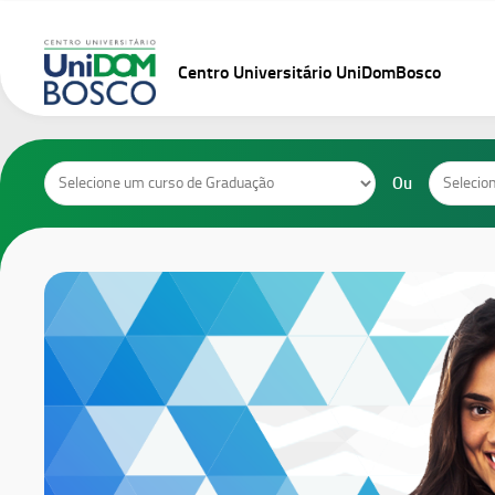
Skip
to
content
Centro Universitário UniDomBosco
Cursos
Cursos
Ou
de
de
Graduação
Pós-
Graduaçã