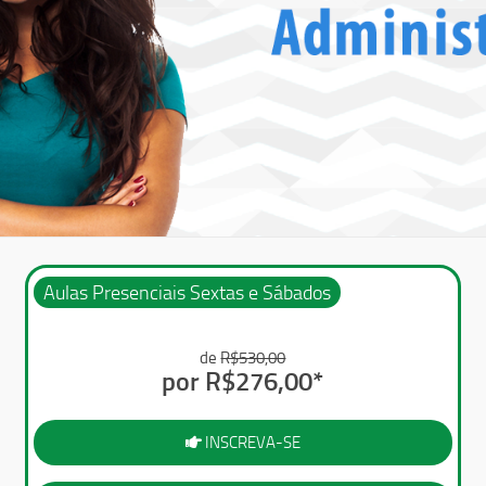
Aulas Presenciais Sextas e Sábados
de
R$530,00
por R$276,00*
INSCREVA-SE