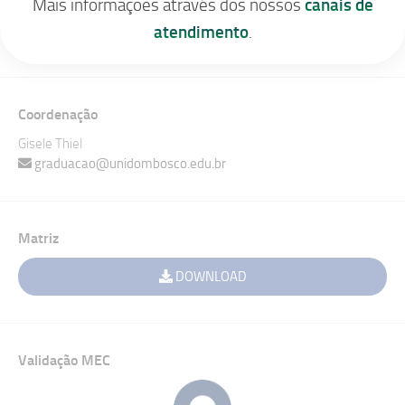
Mais informações através dos nossos
canais de
Ativo
atendimento
.
Não
Coordenação
Gisele Thiel
graduacao@unidombosco.edu.br
Matriz
DOWNLOAD
Validação MEC