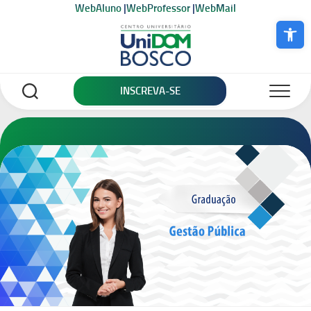
Skip
WebAluno
|
WebProfessor
|
WebMail
to
Abrir a bar
content
INSCREVA-SE