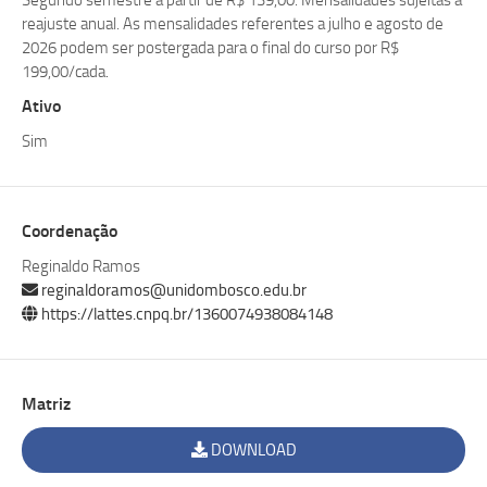
Segundo semestre a partir de R$ 139,00. Mensalidades sujeitas a
reajuste anual. As mensalidades referentes a julho e agosto de
2026 podem ser postergada para o final do curso por R$
199,00/cada.
Ativo
Sim
Coordenação
Reginaldo Ramos
reginaldoramos@unidombosco.edu.br
https://lattes.cnpq.br/1360074938084148
Matriz
DOWNLOAD