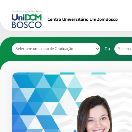
Skip
to
content
Centro Universitário UniDomBosco
Cursos
Cursos
Ou
de
de
Graduação
Pós-
Graduaçã