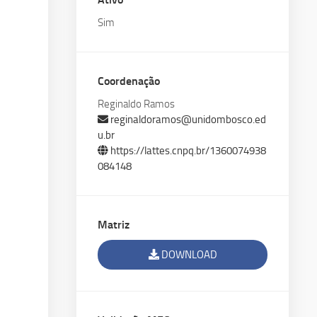
Jurídica
Conosco
Sim
Coordenação
Reginaldo Ramos
reginaldoramos@unidombosco.ed
u.br
https://lattes.cnpq.br/1360074938
084148
Matriz
DOWNLOAD