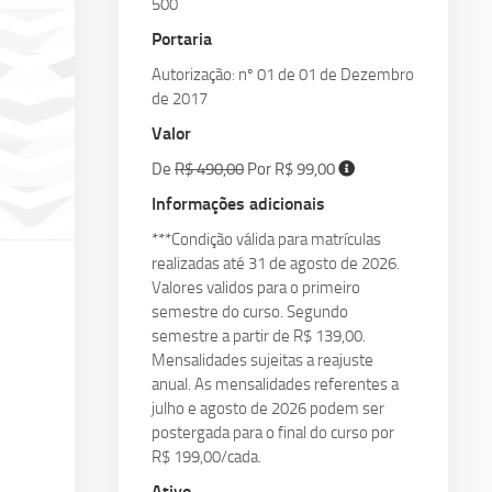
500
e
de
de
Podcast
Podcast
Portaria
Avaliação
Desenvolvimento
Acadêmico
Autorização: nº 01 de 01 de Dezembro
Repositório
Editais
WebAluno
de 2017
Institucional
Atendimento
Formas
WebProfessor
Ouvidoria
e
Valor
Coordenadores
de
Ambiente
Central
Suporte
Ingressar
De
R$ 490,00
Por R$ 99,00
Virtual
de
Projetos
Relacionamento
Informações adicionais
Biblioteca
Sociais
***Condição válida para matrículas
Publicações
Vitrine
Ações
realizadas até 31 de agosto de 2026.
Clínica
de
Com
de
Valores validos para o primeiro
Portal
Produção
a
Fisioterapia
de
semestre do curso. Segundo
Acadêmica
Comunidade
Carreiras
semestre a partir de R$ 139,00.
Serviço
Mensalidades sujeitas a reajuste
Revista
Comitê
de
Dom
de
anual. As mensalidades referentes a
Psicologia
Acadêmico
Ética
julho e agosto de 2026 podem ser
Núcleo
em
postergada para o final do curso por
de
Pesquisas
R$ 199,00/cada.
Prática
Trabalhe
Ativo