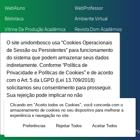
WebAluno
WebProfessor
Biblioteca
Ambiente Virtual
Vitrine De Produção Acadêmica
Revista Dom Acadêmico
Graduação
Pós-Graduação
O site unidombosco usa “Cookies Operacionais
de Sessão ou Persistentes” para funcionamento
Extensão
Trabalhe Conosco
do sistema que podem armazenar seus dados
Ouvidoria
indiretamente. Conforme “Política de
Parcerias
Privacidade e Políticas de Cookies” e de acordo
com o Art. 5 da LGPD (Lei 13.709/2018)
solicitamos seu consentimento para prosseguir.
O UniDomBosco está na:
Sua rejeição pode implicar no não
funcionamento do site.
Saiba mais
Clicando em "Aceito todos os Cookies", você concorda com o
armazenamento de cookies no seu dispositivo para melhorar a
experiência e navegação no site.
Recusar Cookies
Aceitar Cookies
Preferências
Rejeitar Todos
Aceitar Todos
O UniDomBosco credencia a empresa parceira CLT no processo de cobranç