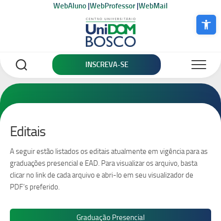
Skip
WebAluno
|
WebProfessor
|
WebMail
to
Abrir a bar
content
INSCREVA-SE
Editais
A seguir estão listados os editais atualmente em vigência para as
graduações presencial e EAD. Para visualizar os arquivo, basta
clicar no link de cada arquivo e abri-lo em seu visualizador de
PDF’s preferido.
Graduação Presencial