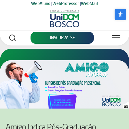
Skip
WebAluno
|
WebProfessor
|
WebMail
to
Abrir a bar
content
INSCREVA-SE
Amigo Indica Pós-Graduação